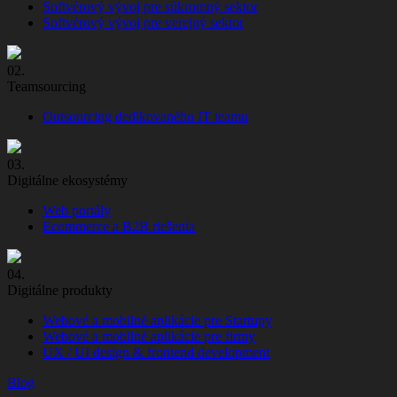
Softvérový vývoj pre súkromný sektor
Softvérový vývoj pre verejný sektor
02.
Teamsourcing
Outsourcing dedikovaného IT teamu
03.
Digitálne ekosystémy
Web portály
Ecommerce a B2B riešenia
04.
Digitálne produkty
Webové a mobilné aplikácie pre Startupy
Webové a mobilné aplikácie pre firmy
UX / UI design & frontend development
Blog