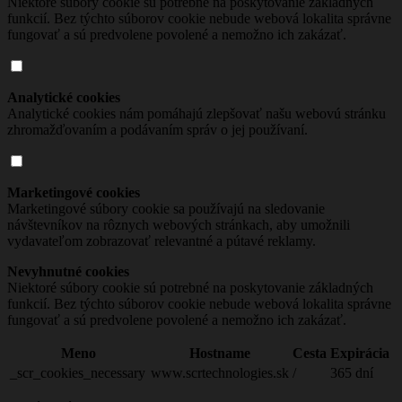
Niektoré súbory cookie sú potrebné na poskytovanie základných
funkcií. Bez týchto súborov cookie nebude webová lokalita správne
fungovať a sú predvolene povolené a nemožno ich zakázať.
Analytické cookies
Analytické cookies nám pomáhajú zlepšovať našu webovú stránku
zhromažďovaním a podávaním správ o jej používaní.
Marketingové cookies
Marketingové súbory cookie sa používajú na sledovanie
návštevníkov na rôznych webových stránkach, aby umožnili
vydavateľom zobrazovať relevantné a pútavé reklamy.
Nevyhnutné cookies
Niektoré súbory cookie sú potrebné na poskytovanie základných
funkcií. Bez týchto súborov cookie nebude webová lokalita správne
fungovať a sú predvolene povolené a nemožno ich zakázať.
Meno
Hostname
Cesta
Expirácia
_scr_cookies_necessary
www.scrtechnologies.sk
/
365 dní