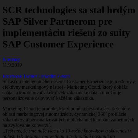
SCR technologies sa stal hrdým
SAP Silver Partnerom pre
implementáciu riešení zo suity
SAP Customer Experience
Novinky
11.9.2019
Facebook
Twitter
LinkedIn
E-mail
Súčasťou inteligentného riešenia Customer Experience je moderný a
efektívny marketingový nástroj - Marketing Cloud, ktorý dokáže
spájať a kombinovať akékoľvek zákaznícke dáta a umožňuje
personalizovane oslovovať každého zákazníka.
Marketing Cloud je produkt, ktorý ponúka best-of-class riešenie v
oblasti marketingovej automatizácie, dynamickej 360˚ profilácie
zákazníkov a personalizovaných multichannel kampaní zameraných
na zvyšovanie konverzií.
„Teší nás, že sme naše viac ako 13-ročné know-how a skúsenosti v
oblasti UX designu, marketingu a technológii posunuli do