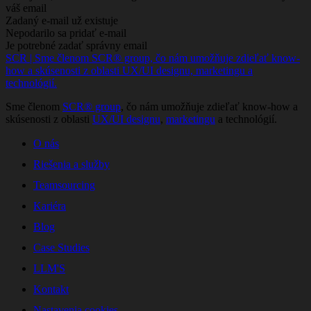
váš email
Zadaný e-mail už existuje
Nepodarilo sa pridať e-mail
Je potrebné zadať správny email
SCR | Sme členom SCR® group, čo nám umožňuje zdieľať know-
how a skúsenosti z oblasti UX/UI designu, marketingu a
technológií.
Sme členom
SCR® group
, čo nám umožňuje zdieľať know-how a
skúsenosti z oblasti
UX/UI designu
,
marketingu
a technológií.
O nás
Riešenia a služby
Teamsourcing
Kariéra
Blog
Case Studies
LLM'S
Kontakt
Nastavenia cookies