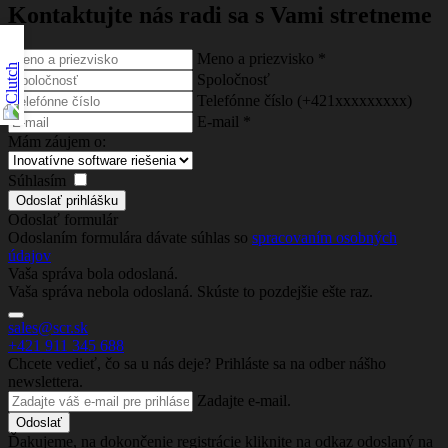
Kontaktujte nás
radi sa s Vami stretneme
Meno a priezvisko
*
Spoločnosť
Telefónne číslo (+421xxxxxxxxx)
E-mail
*
Mám záujem o:
Súhlasím
Odoslať formulár
Odoslaním formulára dávate súhlas so
spracovaním osobných
údajov
Vaša správa bola odoslaná.
Vaša správa nebola odoslaná. Skúste to pozdejšie ešte raz.
sales@scr.sk
+421 911 345 688
Chcete vedieť, čo sa u nás deje? Prihláste sa na odber nášho
newslettera.
Zadajte e-mail.
Ďakujeme, na dokončenie registrácie kliknite na odkaz odoslaný na