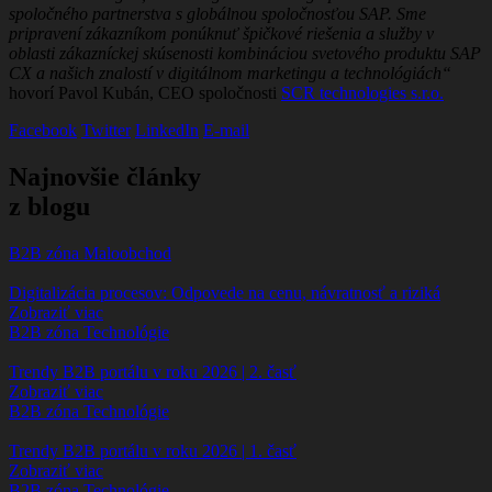
spoločného partnerstva s globálnou spoločnosťou SAP. Sme
pripravení zákazníkom ponúknuť špičkové riešenia a služby v
oblasti zákazníckej skúsenosti kombináciou svetového produktu SAP
CX a našich znalostí v digitálnom marketingu a technológiách“
hovorí Pavol Kubán, CEO spoločnosti
SCR technologies s.r.o.
Facebook
Twitter
LinkedIn
E-mail
Najnovšie články
z blogu
B2B zóna
Maloobchod
Digitalizácia procesov: Odpovede na cenu, návratnosť a riziká
Zobraziť viac
B2B zóna
Technológie
Trendy B2B portálu v roku 2026 | 2. časť
Zobraziť viac
B2B zóna
Technológie
Trendy B2B portálu v roku 2026 | 1. časť
Zobraziť viac
B2B zóna
Technológie