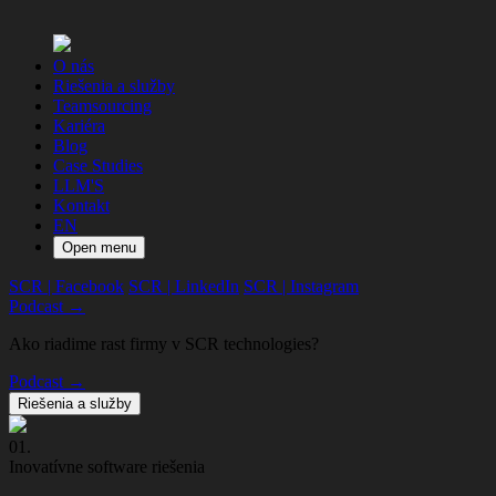
O nás
Riešenia a služby
Teamsourcing
Kariéra
Blog
Case Studies
LLM'S
Kontakt
EN
Open menu
SCR | Facebook
SCR | LinkedIn
SCR | Instagram
Podcast →
Ako riadime rast firmy v SCR technologies?
Podcast →
Riešenia a služby
01.
Inovatívne software riešenia