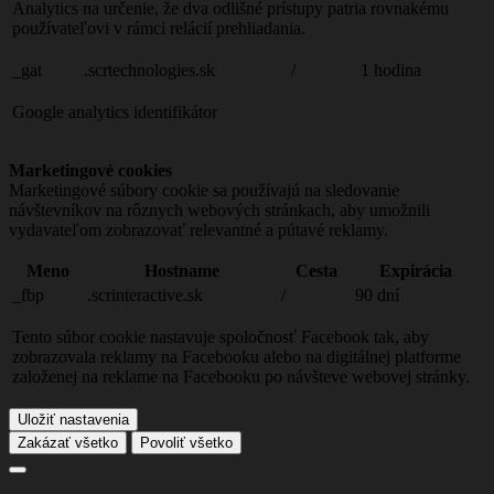
Analytics na určenie, že dva odlišné prístupy patria rovnakému
používateľovi v rámci relácií prehliadania.
_gat
.scrtechnologies.sk
/
1 hodina
Google analytics identifikátor
Marketingové cookies
Marketingové súbory cookie sa používajú na sledovanie
návštevníkov na rôznych webových stránkach, aby umožnili
vydavateľom zobrazovať relevantné a pútavé reklamy.
Meno
Hostname
Cesta
Expirácia
_fbp
.scrinteractive.sk
/
90 dní
Tento súbor cookie nastavuje spoločnosť Facebook tak, aby
zobrazovala reklamy na Facebooku alebo na digitálnej platforme
založenej na reklame na Facebooku po návšteve webovej stránky.
Uložiť nastavenia
Zakázať všetko
Povoliť všetko