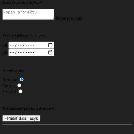
Zadajte popis projektu*
Popis projektu
Predpokladaná doba prác
od
do
Spôsob práce
Remote
Onsite
Hybrid
Požadované jazyky a úroveň *
+
Pridať ďalší jazyk