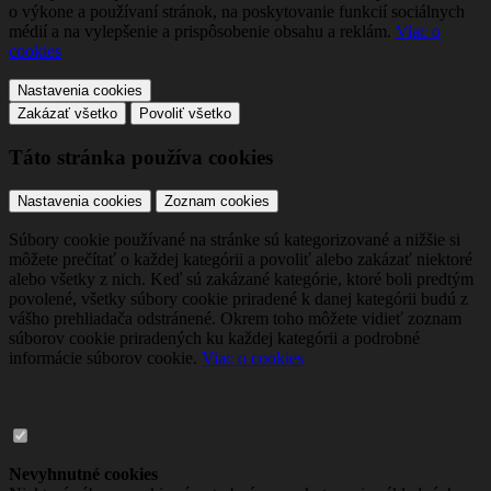
o výkone a používaní stránok, na poskytovanie funkcií sociálnych
médií a na vylepšenie a prispôsobenie obsahu a reklám.
Viac o
cookies
Nastavenia cookies
Zakázať všetko
Povoliť všetko
Táto stránka používa cookies
Nastavenia cookies
Zoznam cookies
Súbory cookie používané na stránke sú kategorizované a nižšie si
môžete prečítať o každej kategórii a povoliť alebo zakázať niektoré
alebo všetky z nich. Keď sú zakázané kategórie, ktoré boli predtým
povolené, všetky súbory cookie priradené k danej kategórii budú z
vášho prehliadača odstránené. Okrem toho môžete vidieť zoznam
súborov cookie priradených ku každej kategórii a podrobné
informácie súborov cookie.
Viac o cookies
Nevyhnutné cookies