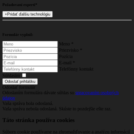
Požadovaní experti*
+
Pridať ďalšiu technológiu
Formulár vyplnil:
Meno
*
Priezvisko
*
Pozícia
E-mail
*
Telefónny kontakt
Súhlasím
Odoslať formulár
Odoslaním formulára dávate súhlas so
spracovaním osobných
údajov
Vaša správa bola odoslaná.
Vaša správa nebola odoslaná. Skúste to pozdejšie ešte raz.
Táto stránka používa cookies
Súbory cookie používame na zhromažďovanie a analýzu informácií