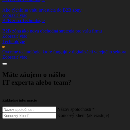
Ako rýchlo sa vráti investícia do B2B zóny
Zobraziť viac
B2B zóna
Technológie
B2B zóna ako nová obchodná stratégia pre vašu firmu
Zobraziť viac
Technológie
Overené technológie, ktoré fungujú v digitalizácii verejného sektora
Zobraziť viac
Máte záujem o nášho
IT experta alebo team?
Základné informácie
Názov spoločnosti
*
Koncový klient (ak existuje)