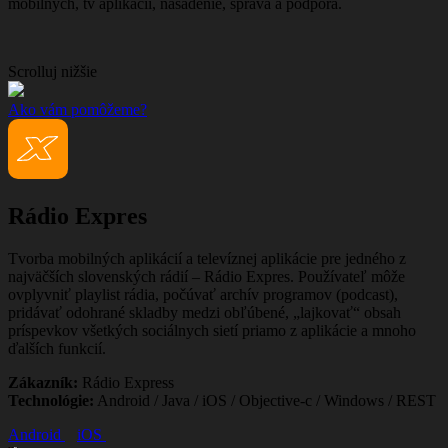
mobilných, tv aplikácií, nasadenie, správa a podpora.
Scrolluj nižšie
Ako vám pomôžeme?
Rádio Expres
Tvorba mobilných aplikácií a televíznej aplikácie pre jedného z
najväčších slovenských rádií – Rádio Expres. Používateľ môže
ovplyvniť playlist rádia, počúvať archív programov (podcast),
pridávať odohrané skladby medzi obľúbené, „lajkovať“ obsah
príspevkov všetkých sociálnych sietí priamo z aplikácie a mnoho
ďalších funkcií.
Zákazník:
Rádio Express
Technológie:
Android / Java / iOS / Objective-c / Windows / REST
Android
iOS