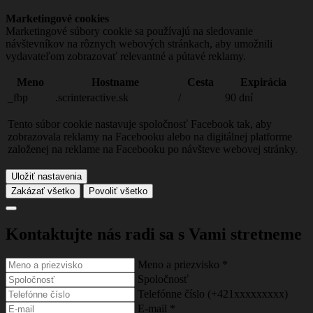
Marketingové cookies
Marketingové súbory cookie sa používajú na sledovanie
návštevníkov na rôznych webových stránkach, aby umožnili
vydavateľom zobrazovať relevantné a pútavé reklamy.
Meno
Hostname
Cesta
Expirácia
_fbp
.scrinteractive.sk
/
90 dní
Tento súbor cookie nastavuje spoločnosť Facebook tak, aby
zobrazovala reklamy na Facebooku alebo na digitálnej platforme
založenej na reklame na Facebooku po návšteve webovej stránky.
Uložiť nastavenia
Zakázať všetko
Povoliť všetko
Kontaktujte nás
radi sa s Vami stretneme
Meno a priezvisko
*
Spoločnosť
Telefónne číslo (+421xxxxxxxxx)
E-mail
*