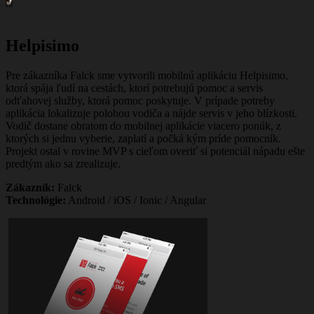
Helpisimo
Pre zákazníka Falck sme vytvorili mobilnú aplikáciu Helpisimo,
ktorá spája ľudí na cestách, ktorí potrebujú pomoc a servis
odťahovej služby, ktorá pomoc poskytuje. V prípade potreby
aplikácia lokalizuje polohou vodiča a nájde servis v jeho blízkosti.
Vodič dostane obratom do mobilnej aplikácie viacero ponúk, z
ktorých si jednu vyberie, zaplatí a počká kým príde pomocník.
Projekt ostal v rovine MVP s cieľom overiť si potenciál nápadu ešte
predtým ako sa zrealizuje.
Zákazník:
Falck
Technológie:
Android / iOS / Ionic / Angular