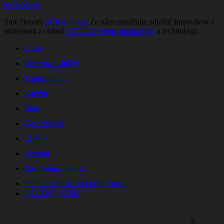
technológií.
Sme členom
SCR® group
, čo nám umožňuje zdieľať know-how a
skúsenosti z oblasti
UX/UI designu
,
marketingu
a technológií.
O nás
Riešenia a služby
Teamsourcing
Kariéra
Blog
Case Studies
LLM'S
Kontakt
Nastavenia cookies
Politika informačnej bezpečnosti
ISO 9001, 27001