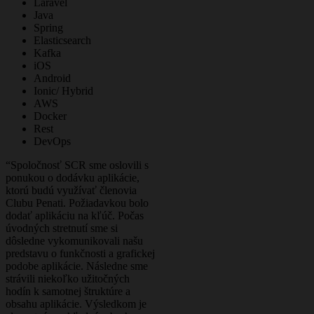
Laravel
Java
Spring
Elasticsearch
Kafka
iOS
Android
Ionic/ Hybrid
AWS
Docker
Rest
DevOps
“Spoločnosť SCR sme oslovili s
ponukou o dodávku aplikácie,
ktorú budú využívať členovia
Clubu Penati. Požiadavkou bolo
dodať aplikáciu na kľúč. Počas
úvodných stretnutí sme si
dôsledne vykomunikovali našu
predstavu o funkčnosti a grafickej
podobe aplikácie. Následne sme
strávili niekoľko užitočných
hodín k samotnej štruktúre a
obsahu aplikácie. Výsledkom je