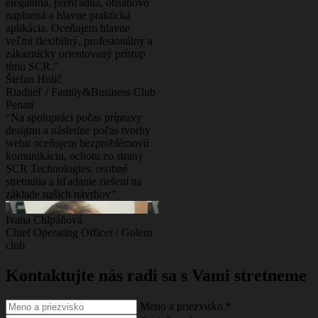
elegantná, prehľadná, obsahovo
naplnená a hlavne praktická
aplikácia. Oceňujem hlavne
veľmi flexibilný, profesionálny a
zákaznícky orientovaný prístup
tímu SCR.”
Štefan Holič
Riaditeľ / Family&Business Club
Penati
“Na spolupráci počas prípravy
designu a následne počas tvorby
webu oceňujem bezproblémovú
komunikáciu, ochotu zo strany
SCR Technologies, osobné
stretnutia a hľadanie riešení na
základe našich návrhov”
Ivana Chlpáňová
Chief Operating Officer / Golem
club
Kontaktujte nás
radi sa s Vami stretneme
Meno a priezvisko
*