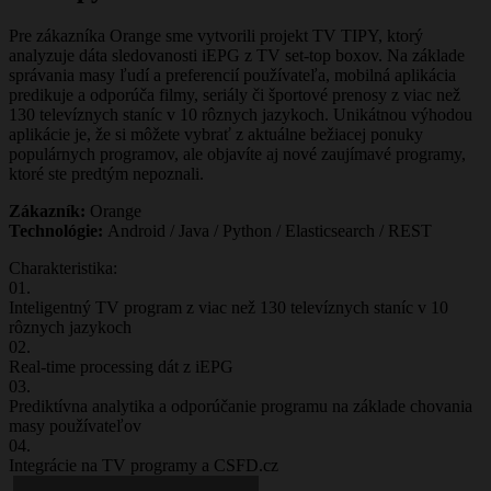
Pre zákazníka Orange sme vytvorili projekt TV TIPY, ktorý
analyzuje dáta sledovanosti iEPG z TV set-top boxov. Na základe
správania masy ľudí a preferencií používateľa, mobilná aplikácia
predikuje a odporúča filmy, seriály či športové prenosy z viac než
130 televíznych staníc v 10 rôznych jazykoch. Unikátnou výhodou
aplikácie je, že si môžete vybrať z aktuálne bežiacej ponuky
populárnych programov, ale objavíte aj nové zaujímavé programy,
ktoré ste predtým nepoznali.
Zákazník:
Orange
Technológie:
Android / Java / Python / Elasticsearch / REST
Charakteristika:
01.
Inteligentný TV program z viac než 130 televíznych staníc v 10
rôznych jazykoch
02.
Real-time processing dát z iEPG
03.
Prediktívna analytika a odporúčanie programu na základe chovania
masy používateľov
04.
Integrácie na TV programy a CSFD.cz