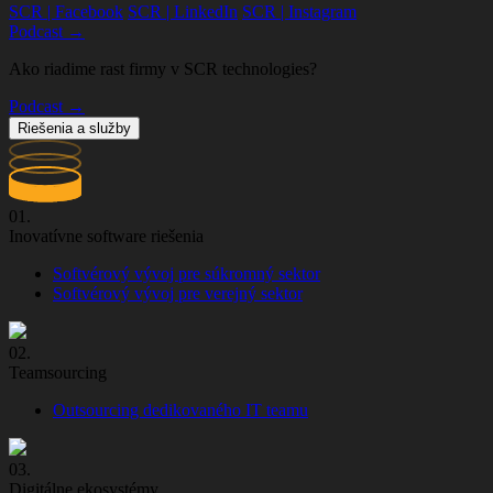
SCR | Facebook
SCR | LinkedIn
SCR | Instagram
Podcast →
Ako riadime rast firmy v SCR technologies?
Podcast →
Riešenia a služby
01.
Inovatívne software riešenia
Softvérový vývoj pre súkromný sektor
Softvérový vývoj pre verejný sektor
02.
Teamsourcing
Outsourcing dedikovaného IT teamu
03.
Digitálne ekosystémy