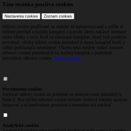
Táto stránka používa cookies
Nastavenia cookies
Zoznam cookies
Súbory cookie používané na stránke sú kategorizované a nižšie si
môžete prečítať o každej kategórii a povoliť alebo zakázať niektoré
alebo všetky z nich. Keď sú zakázané kategórie, ktoré boli predtým
povolené, všetky súbory cookie priradené k danej kategórii budú z
vášho prehliadača odstránené. Okrem toho môžete vidieť zoznam
súborov cookie priradených ku každej kategórii a podrobné
informácie súborov cookie.
Viac o cookies
Nevyhnutné cookies
Niektoré súbory cookie sú potrebné na poskytovanie základných
funkcií. Bez týchto súborov cookie nebude webová lokalita správne
fungovať a sú predvolene povolené a nemožno ich zakázať.
Analytické cookies
Analytické cookies nám pomáhajú zlepšovať našu webovú stránku