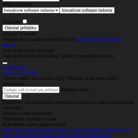
Mám záujem o:
Inovatívne software riešenia
Súhlasím
Odoslať formulár
Odoslaním formulára dávate súhlas so
spracovaním osobných
údajov
Vaša správa bola odoslaná.
Vaša správa nebola odoslaná. Skúste to pozdejšie ešte raz.
sales@scr.sk
+421 911 345 688
Chcete vedieť, čo sa u nás deje? Prihláste sa na odber nášho
newslettera.
Zadajte e-mail.
Ďakujeme, na dokončenie registrácie kliknite na odkaz odoslaný na
váš email
Zadaný e-mail už existuje
Nepodarilo sa pridať e-mail
Je potrebné zadať správny email
SCR | Sme členom SCR® group, čo nám umožňuje zdieľať know-
how a skúsenosti z oblasti UX/UI designu, marketingu a