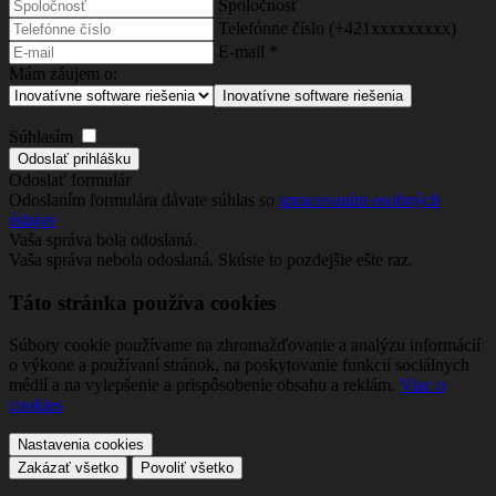
Spoločnosť
Telefónne číslo (+421xxxxxxxxx)
E-mail
*
Mám záujem o:
Inovatívne software riešenia
Súhlasím
Odoslať formulár
Odoslaním formulára dávate súhlas so
spracovaním osobných
údajov
Vaša správa bola odoslaná.
Vaša správa nebola odoslaná. Skúste to pozdejšie ešte raz.
Táto stránka používa cookies
Súbory cookie používame na zhromažďovanie a analýzu informácií
o výkone a používaní stránok, na poskytovanie funkcií sociálnych
médií a na vylepšenie a prispôsobenie obsahu a reklám.
Viac o
cookies
Nastavenia cookies
Zakázať všetko
Povoliť všetko